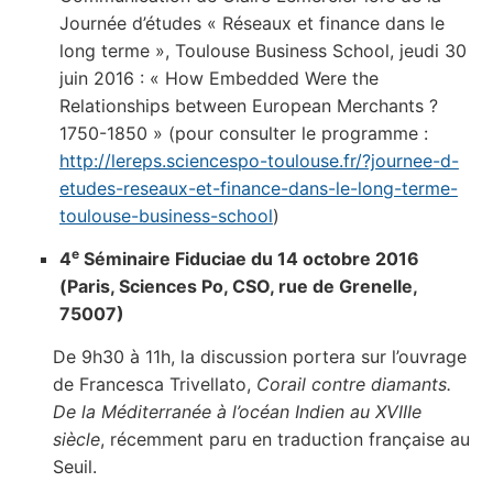
Journée d’études « Réseaux et finance dans le
long terme », Toulouse Business School, jeudi 30
juin 2016 : « How Embedded Were the
Relationships between European Merchants ?
1750-1850 » (pour consulter le programme :
http://lereps.sciencespo-toulouse.fr/?journee-d-
etudes-reseaux-et-finance-dans-le-long-terme-
toulouse-business-school
)
e
4
Séminaire Fiduciae du 14 octobre 2016
(Paris, Sciences Po, CSO, rue de Grenelle,
75007)
De 9h30 à 11h, la discussion portera sur l’ouvrage
de Francesca Trivellato,
Corail contre diamants.
De la Méditerranée à l’océan Indien au XVIIIe
siècle
, récemment paru en traduction française au
Seuil.