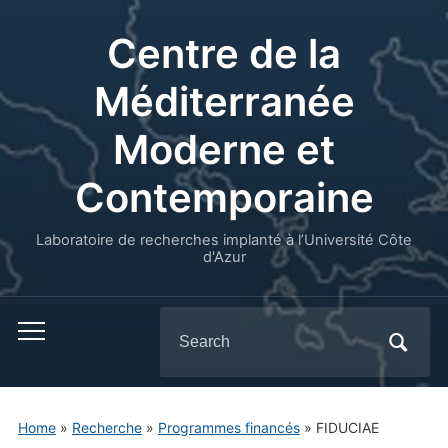
Centre de la
Méditerranée
Moderne et
Contemporaine
Laboratoire de recherches implanté à l’Université Côte
d'Azur
Search
for:
Home
»
Recherche
»
Programmes financés
»
FIDUCIAE