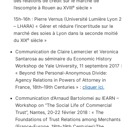
des relations de crédit sur le marché de
e
l’escompte à Rouen au XVIII
siècle »
15h-16h : Pierre Vernus (Université Lumière Lyon 2
– LHARA) « Gérer et réduire l’incertitude sur le
marché des soies à Lyon dans la seconde moitié
e
du XIX
siècle »
Communication de Claire Lemercier et Veronica
Santarosa au séminaire du Economic History
Workshop de Yale University, 11 septembre 2017 :
« Beyond the Personal-Anonymous Divide:
Agency Relations in Powers of Attorney in
France, 18th–19th Centuries » :
cliquer ici.
Communication d’Arnaud Bartolomei au IEARN –
Workshop on “The Social Life of Commercial
Trust”, Nantes, 20-22 février 2018 : « The
Foundations of Trust Relations among Merchants
(France-Europe, 18th-19th Centuries):The