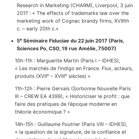
Research in Marketing (CHARM), Liverpool, 3 juin
2017 : « The effects of trademarks law over the
marketing work of Cognac brandy firms, XVIIIth
c. – early 20th c.»
e
5
Séminaire Fiduciae du 22 juin 2017 (Paris,
Sciences Po, CSO, 19 rue Amélie, 75007)
10h-11h : Marguerite Martin (Paris I – IDHES),
« Les marchés de l’indigo en France. Flux, acteurs,
e
e
produits (XVII
– XVIII
siècles) »
11h-12h : Pierre Gervais (Sorbonne Nouvelle Paris
III – CREW EA 4399), « Historiciser le profit : que
faire des pratiques de l’époque moderne en
théorie économique ? »
14h-15h : Guillaume Foutrier (Paris VIII – IDHES),
« la question de la signature, de la confiance et