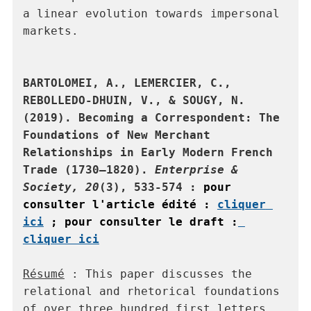
a linear evolution towards impersonal 
markets.

BARTOLOMEI, A., LEMERCIER, C., 
REBOLLEDO-DHUIN, V., & SOUGY, N. 
(2019). Becoming a Correspondent: The 
Foundations of New Merchant 
Relationships in Early Modern French 
Trade (1730–1820). 
Enterprise & 
Society,
20
(3), 533-574 : 
pour 
consulter l'article édité : 
cliquer 
ici
 ; 
pour consulter le draft :
cliquer ici
Résumé
 : This paper discusses the 
relational and rhetorical foundations 
of over three hundred first letters 