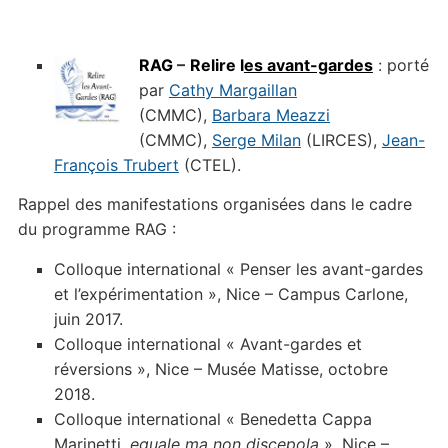
RAG
–
Relire l
es avant-gardes
: porté
par
Cathy Margaillan
(CMMC),
Barbara Meazzi
(CMMC),
Serge Milan
(LIRCES),
Jean-
François Trubert
(CTEL).
Rappel des manifestations organisées dans le cadre
du programme RAG :
Colloque international « Penser les avant-gardes
et l’expérimentation », Nice – Campus Carlone,
juin 2017.
Colloque international « Avant-gardes et
réversions », Nice – Musée Matisse, octobre
2018.
Colloque international « Benedetta Cappa
Marinetti,
eguale ma non discepola
», Nice –