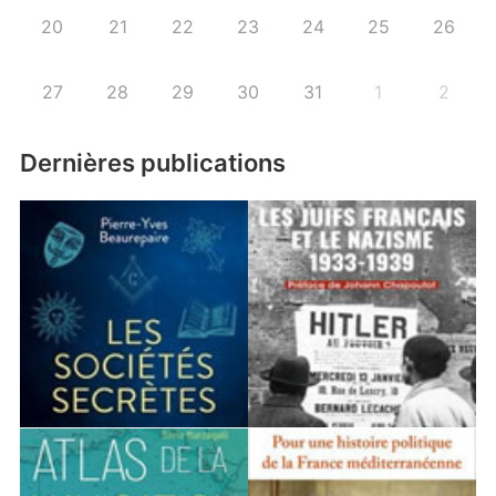
20
21
22
23
24
25
26
27
28
29
30
31
1
2
Dernières publications