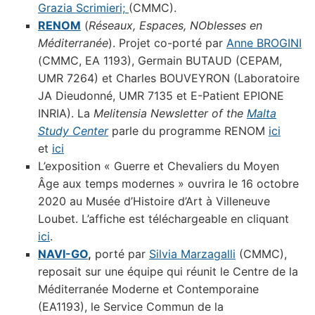
Grazia Scrimieri;
(CMMC).
RENOM
(
R
éseaux, Espaces, NOblesses en
Méditerranée
). Projet co-porté par
Anne BROGINI
(CMMC, EA 1193), Germain BUTAUD (CEPAM,
UMR 7264) et Charles BOUVEYRON (Laboratoire
JA Dieudonné, UMR 7135 et E-Patient EPIONE
INRIA). La
Melitensia Newsletter of the
Malta
Study Center
parle du programme RENOM
ici
et
ici
L’exposition « Guerre et Chevaliers du Moyen
Âge aux temps modernes » ouvrira le 16 octobre
2020 au Musée d’Histoire d’Art à Villeneuve
Loubet. L’affiche est téléchargeable en cliquant
ici
.
NAVI-GO
,
porté par
Silvia Marzagalli
(CMMC),
reposait sur une équipe qui réunit le Centre de la
Méditerranée Moderne et Contemporaine
(EA1193), le Service Commun de la