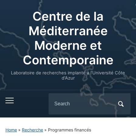
Centre de la
Méditerranée
Moderne et
Contemporaine
Laboratoire de recherches implanté à l’Université Côte
d'Azur
Search
for:
Home
»
Recherche
»
Programmes financés