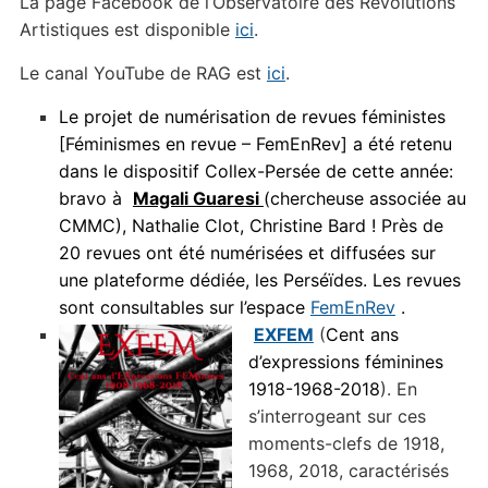
La page Facebook de l’Observatoire des Révolutions
Artistiques est disponible
ici
.
Le canal YouTube de RAG est
ici
.
Le projet de numérisation de revues féministes
[Féminismes en revue – FemEnRev] a été retenu
dans le dispositif Collex-Persée de cette année:
bravo à
Magali Guaresi
(chercheuse associée au
CMMC), Nathalie Clot, Christine Bard !
Près de
20 revues ont été numérisées et diffusées sur
une plateforme dédiée, les Perséïdes. Les revues
sont consultables sur l’espace
FemEnRev
.
EXFEM
(
Cent ans
d’expressions féminines
1918-1968-2018
). En
s’interrogeant sur ces
moments-clefs de 1918,
1968, 2018, caractérisés