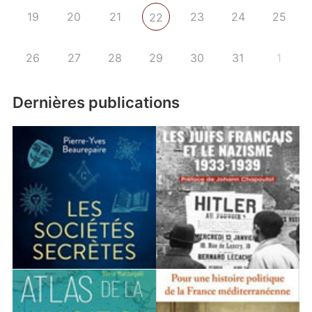
19
20
21
23
24
25
22
26
27
28
29
30
31
1
Dernières publications