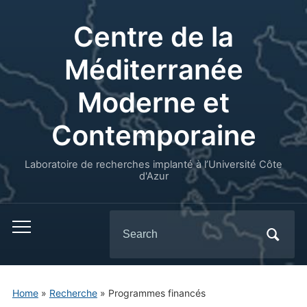
Centre de la
Méditerranée
Moderne et
Contemporaine
Laboratoire de recherches implanté à l’Université Côte
d'Azur
Search
for:
Home
»
Recherche
»
Programmes financés