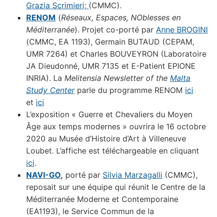
Grazia Scrimieri;
(CMMC).
RENOM
(
R
éseaux, Espaces, NOblesses en
Méditerranée
). Projet co-porté par
Anne BROGINI
(CMMC, EA 1193), Germain BUTAUD (CEPAM,
UMR 7264) et Charles BOUVEYRON (Laboratoire
JA Dieudonné, UMR 7135 et E-Patient EPIONE
INRIA). La
Melitensia Newsletter of the
Malta
Study Center
parle du programme RENOM
ici
et
ici
L’exposition « Guerre et Chevaliers du Moyen
Âge aux temps modernes » ouvrira le 16 octobre
2020 au Musée d’Histoire d’Art à Villeneuve
Loubet. L’affiche est téléchargeable en cliquant
ici
.
NAVI-GO
,
porté par
Silvia Marzagalli
(CMMC),
reposait sur une équipe qui réunit le Centre de la
Méditerranée Moderne et Contemporaine
(EA1193), le Service Commun de la