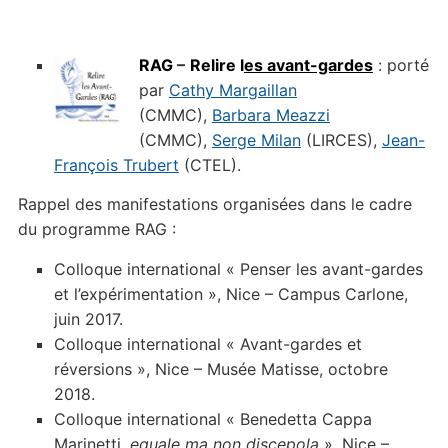
RAG
–
Relire l
es avant-gardes
: porté
par
Cathy Margaillan
(CMMC),
Barbara Meazzi
(CMMC),
Serge Milan
(LIRCES),
Jean-
François Trubert
(CTEL).
Rappel des manifestations organisées dans le cadre
du programme RAG :
Colloque international « Penser les avant-gardes
et l’expérimentation », Nice – Campus Carlone,
juin 2017.
Colloque international « Avant-gardes et
réversions », Nice – Musée Matisse, octobre
2018.
Colloque international « Benedetta Cappa
Marinetti,
eguale ma non discepola
», Nice –