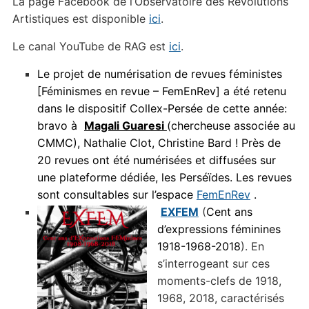
La page Facebook de l’Observatoire des Révolutions
Artistiques est disponible
ici
.
Le canal YouTube de RAG est
ici
.
Le projet de numérisation de revues féministes
[Féminismes en revue – FemEnRev] a été retenu
dans le dispositif Collex-Persée de cette année:
bravo à
Magali Guaresi
(chercheuse associée au
CMMC), Nathalie Clot, Christine Bard !
Près de
20 revues ont été numérisées et diffusées sur
une plateforme dédiée, les Perséïdes. Les revues
sont consultables sur l’espace
FemEnRev
.
EXFEM
(
Cent ans
d’expressions féminines
1918-1968-2018
). En
s’interrogeant sur ces
moments-clefs de 1918,
1968, 2018, caractérisés