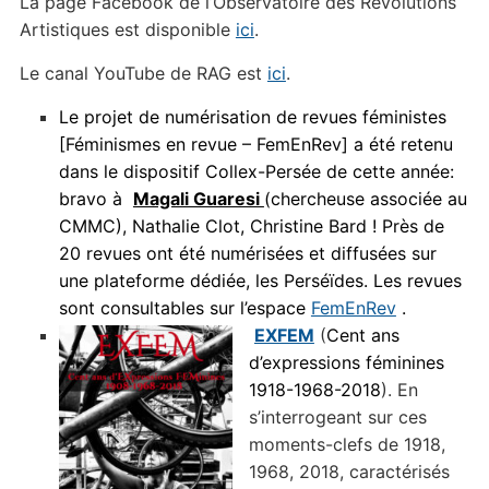
La page Facebook de l’Observatoire des Révolutions
Artistiques est disponible
ici
.
Le canal YouTube de RAG est
ici
.
Le projet de numérisation de revues féministes
[Féminismes en revue – FemEnRev] a été retenu
dans le dispositif Collex-Persée de cette année:
bravo à
Magali Guaresi
(chercheuse associée au
CMMC), Nathalie Clot, Christine Bard !
Près de
20 revues ont été numérisées et diffusées sur
une plateforme dédiée, les Perséïdes. Les revues
sont consultables sur l’espace
FemEnRev
.
EXFEM
(
Cent ans
d’expressions féminines
1918-1968-2018
). En
s’interrogeant sur ces
moments-clefs de 1918,
1968, 2018, caractérisés