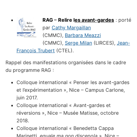
RAG
–
Relire l
es avant-gardes
: porté
par
Cathy Margaillan
(CMMC),
Barbara Meazzi
(CMMC),
Serge Milan
(LIRCES),
Jean-
François Trubert
(CTEL).
Rappel des manifestations organisées dans le cadre
du programme RAG :
Colloque international « Penser les avant-gardes
et l’expérimentation », Nice – Campus Carlone,
juin 2017.
Colloque international « Avant-gardes et
réversions », Nice – Musée Matisse, octobre
2018.
Colloque international « Benedetta Cappa
Marinetti,
eguale ma non discepola
», Nice –