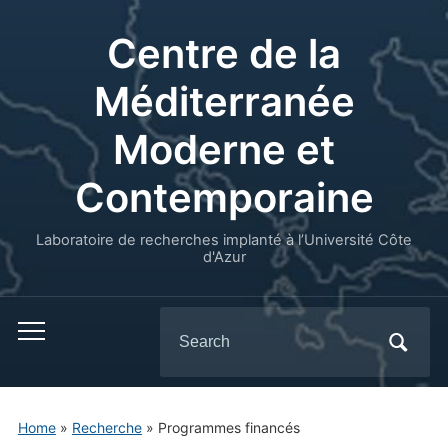
Centre de la
Méditerranée
Moderne et
Contemporaine
Laboratoire de recherches implanté à l’Université Côte
d'Azur
Search
for:
Home
»
Recherche
»
Programmes financés