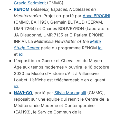
Grazia Scrimieri;
(CMMC).
RENOM
(
R
éseaux, Espaces, NOblesses en
Méditerranée
). Projet co-porté par
Anne BROGINI
(CMMC, EA 1193), Germain BUTAUD (CEPAM,
UMR 7264) et Charles BOUVEYRON (Laboratoire
JA Dieudonné, UMR 7135 et E-Patient EPIONE
INRIA). La
Melitensia Newsletter of the
Malta
Study Center
parle du programme RENOM
ici
et
ici
L’exposition « Guerre et Chevaliers du Moyen
Âge aux temps modernes » ouvrira le 16 octobre
2020 au Musée d’Histoire d’Art à Villeneuve
Loubet. L’affiche est téléchargeable en cliquant
ici
.
NAVI-GO
,
porté par
Silvia Marzagalli
(CMMC),
reposait sur une équipe qui réunit le Centre de la
Méditerranée Moderne et Contemporaine
(EA1193), le Service Commun de la