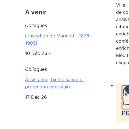
Ville
A venir
de co
analy
Colloques
citat
enric
L’invention de Marinetti (1876-
confé
1909)
enric
10 Déc 26 -
Médit
cliqu
Colloques
Assistance, bienfaisance et
protection consulaire
17 Déc 26 -