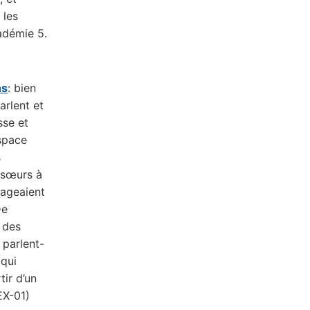
 les
adémie 5.
ns
: bien
arlent et
sse et
espace
s
s sœurs à
rtageaient
De
 des
 parlent-
 qui
tir d’un
EX-01)