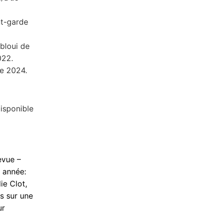
nt-garde
ébloui de
022.
re 2024.
isponible
evue –
e année:
e Clot,
s sur une
ur