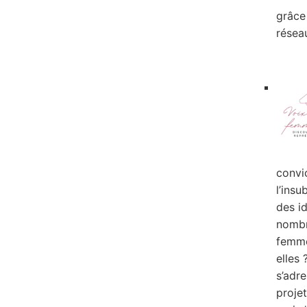
grâce 
résea
convic
l’insu
des i
nombr
femme
elles 
s’adre
proje