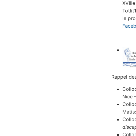
XVIII
Totli
le pr
Face
Rappel des
Collo
Nice 
Collo
Matis
Collo
disce
Collo