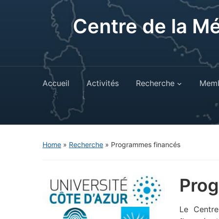
Centre de la M
Accueil
Activités
Recherche
Memb
Home
»
Recherche
»
Programmes financés
Prog
Le Centre