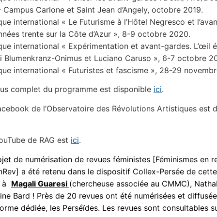
– Campus Carlone et Saint Jean d’Angely, octobre 2019.
que international « Le Futurisme à l’Hôtel Negresco et l’ava
nnées trente sur la Côte d’Azur », 8-9 octobre 2020.
que international « Expérimentation et avant-gardes. L’œil 
 Blumenkranz-Onimus et Luciano Caruso », 6-7 octobre 2
que international « Futuristes et fascisme », 28-29 novemb
plus complet du programme est disponible
ici
.
cebook de l’Observatoire des Révolutions Artistiques est d
YouTube de RAG est
ici
.
ojet de numérisation de revues féministes [Féminismes en r
Rev] a été retenu dans le dispositif Collex-Persée de cett
o à
Magali Guaresi
(chercheuse associée au CMMC), Nathali
tine Bard !
Près de 20 revues ont été numérisées et diffusée
forme dédiée, les Perséïdes. Les revues sont consultables s