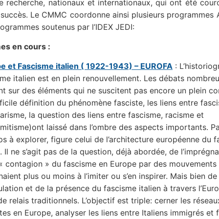
e recherche, nationaux et internationaux, qui ont été cou
n succès. Le CMMC coordonne ainsi plusieurs programmes A
ogrammes soutenus par l’IDEX JEDI:
s en cours :
e et Fascisme italien ( 1922-1943) – EUROFA
: L’historio
sme italien est en plein renouvellement. Les débats nombreu
nt sur des éléments qui ne suscitent pas encore un plein c
fficile définition du phénomène fasciste, les liens entre fasc
tarisme, la question des liens entre fascisme, racisme et
émitisme)ont laissé dans l’ombre des aspects importants. Pa
s à explorer, figure celui de l’architecture européenne du 
n. Il ne s’agit pas de la question, déjà abordée, de l’imprégna
 « contagion » du fascisme en Europe par des mouvements 
aient plus ou moins à l’imiter ou s’en inspirer. Mais bien de
culation et de la présence du fascisme italien à travers l’Euro
de relais traditionnels. L’objectif est triple: cerner les réseau
tes en Europe, analyser les liens entre Italiens immigrés et 