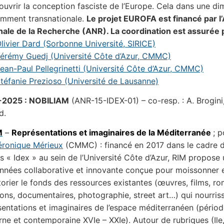
ouvrir la conception fasciste de l’Europe. Cela dans une d
mment transnationale.
Le projet EUROFA est financé par 
nale de la Recherche (ANR). La coordination est assurée
livier Dard (Sorbonne Université, SIRICE)
érémy Guedj (Université Côte d’Azur, CMMC)
ean-Paul Pellegrinetti (Université Côte d’Azur, CMMC)
téfanie Prezioso (Université de Lausanne)
-2025 : NOBILIAM
(ANR-15-IDEX-01) – co-resp. : A. Brogini
d.
M
–
Représentations et imaginaires de la Méditerranée
; p
éronique Mérieux
(CMMC) : financé en 2017 dans le cadre 
ts « Idex » au sein de l’Université Côte d’Azur, RIM propose
nnées collaborative et innovante conçue pour moissonner 
torier le fonds des ressources existantes (œuvres, films, r
ons, documentaires, photographie, street art…) qui nourriss
sentations et imaginaires de l’espace méditerranéen (pério
ne et contemporaine XVIe – XXIe). Autour de rubriques (Ile,