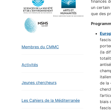
financés d
un certai
que des pr
Programme
Europ
fasci
porte
Membres du CMMC
(la di
totali
antis
Activités
champ
italie
Jeunes chercheurs
de la
cherch
l’arti
Les Cahiers de la Méditerranée
biais 
fascis