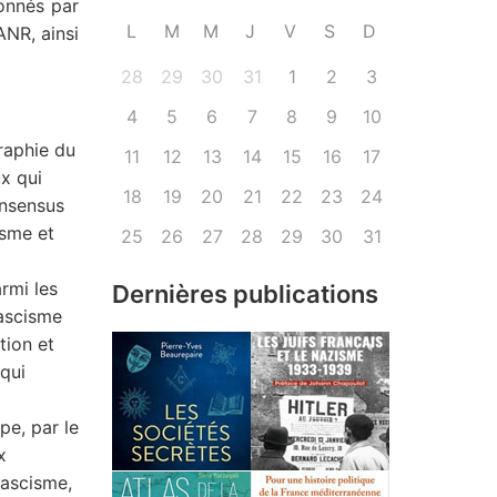
ronnés par
L
M
M
J
V
S
D
NR, ainsi
28
29
30
31
1
2
3
4
5
6
7
8
9
10
graphie du
11
12
13
14
15
16
17
x qui
18
19
20
21
22
23
24
onsensus
isme et
25
26
27
28
29
30
31
rmi les
Dernières publications
fascisme
tion et
qui
pe, par le
x
fascisme,