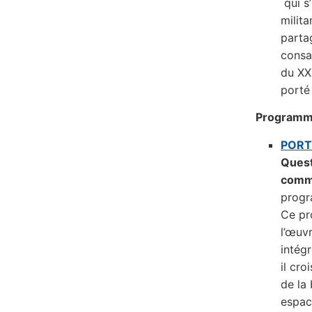
qui s
milita
parta
consa
du XXe
porté
Programme
PORT
Quest
comme
progr
Ce pr
l’œuv
intégr
il cro
de la 
espac