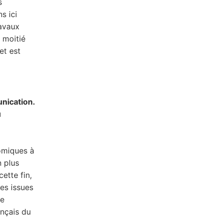
s
s ici
ravaux
 moitié
et est
nication.
u
omiques à
 plus
ette fin,
les issues
re
nçais du