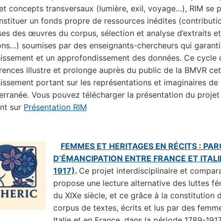
) et concepts transversaux (lumière, exil, voyage…), RIM se
nstituer un fonds propre de ressources inédites (contributi
ses des œuvres du corpus, sélection et analyse d’extraits e
ions…) soumises par des enseignants-chercheurs qui garanti
hissement et un approfondissement des données. Ce cycle 
rences illustre et prolonge auprès du public de la BMVR cet
hissement portant sur les représentations et imaginaires de 
erranée. Vous pouvez télécharger la présentation du projet
ant sur
Présentation RIM
FEMMES ET HERITAGES EN RÉCITS : PA
D’ÉMANCIPATION ENTRE FRANCE ET ITALI
1917)
.
Ce projet interdisciplinaire et compara
propose une lecture alternative des luttes f
du XIXe siècle, et ce grâce à la constitution 
corpus de textes, écrits et lus par des femm
Italie et en France, dans la période 1789-1917