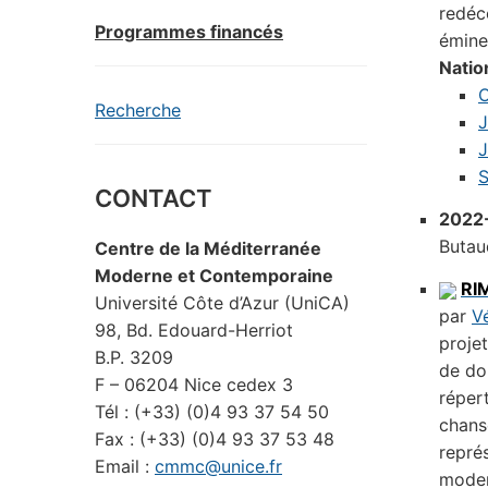
redéc
Programmes financés
émine
Natio
O
Recherche
J
J
S
CONTACT
2022
Butau
Centre de la Méditerranée
Moderne et Contemporaine
RI
Université Côte d’Azur (UniCA)
par
V
98, Bd. Edouard-Herriot
proje
B.P. 3209
de do
F – 06204 Nice cedex 3
réper
Tél : (+33) (0)4 93 37 54 50
chans
Fax : (+33) (0)4 93 37 53 48
repré
Email :
cmmc@unice.fr
moder