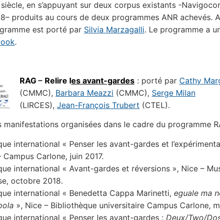
e siècle, en s’appuyant sur deux corpus existants -Navigoco
t18– produits au cours de deux programmes ANR achevés
ogramme est porté par
Silvia Marzagalli
. Le programme a u
book
.
RAG
–
Relire l
es avant-gardes
: porté par
Cathy Marg
(CMMC),
Barbara Meazzi
(CMMC),
Serge Milan
(LIRCES),
Jean-François Trubert
(CTEL).
 manifestations organisées dans le cadre du programme R
que international « Penser les avant-gardes et l’expérimenta
– Campus Carlone, juin 2017.
que international « Avant-gardes et réversions », Nice – Mu
se, octobre 2018.
que international « Benedetta Cappa Marinetti,
eguale ma n
pola
», Nice – Bibliothèque universitaire Campus Carlone, m
que international « Penser les avant-gardes :
Deux/Two/Do