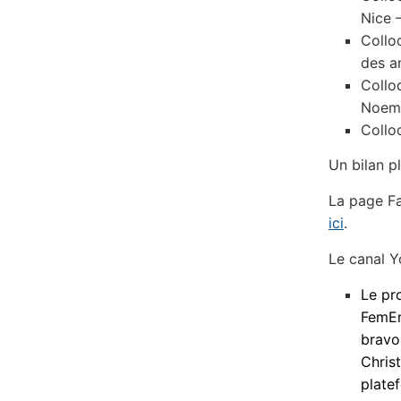
Nice 
Collo
des a
Collo
Noemi
Collo
Un bilan 
La page Fa
ici
.
Le canal 
Le pr
FemEn
brav
Chris
plate