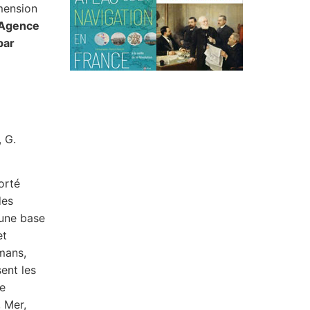
imension
l’Agence
 par
, G.
orté
des
 une base
et
omans,
ent les
de
 Mer,