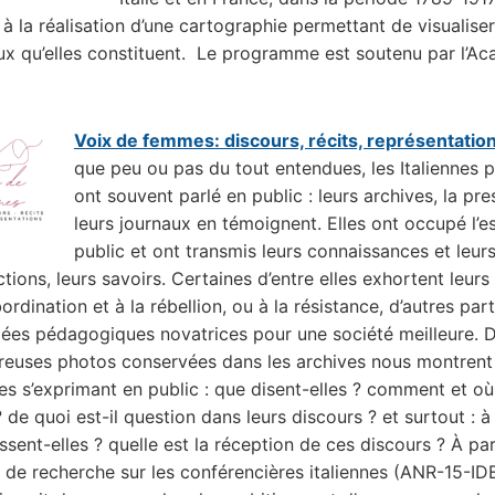
à la réalisation d’une cartographie permettant de visualiser
ux qu’elles constituent. Le programme est soutenu par l’Ac
Voix de femmes: discours, récits, représentatio
que peu ou pas du tout entendues, les Italiennes p
ont souvent parlé en public : leurs archives, la pre
leurs journaux en témoignent. Elles ont occupé l’
public et ont transmis leurs connaissances et leur
tions, leurs savoirs. Certaines d’entre elles exhortent leur
bordination et à la rébellion, ou à la résistance, d’autres pa
dées pédagogiques novatrices pour une société meilleure. 
euses photos conservées dans les archives nous montrent
s s’exprimant en public : que disent-elles ? comment et où
? de quoi est-il question dans leurs discours ? et surtout : à
ssent-elles ? quelle est la réception de ces discours ? À par
t de recherche sur les conférencières italiennes (ANR-15-ID