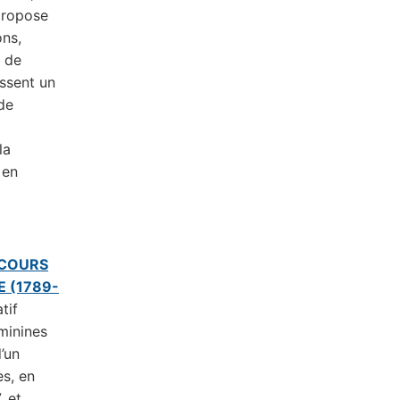
 propose
ons,
t de
ssent un
de
la
 en
RCOURS
E (1789-
tif
éminines
d’un
es, en
, et