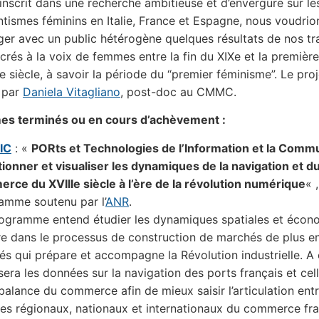
’inscrit dans une recherche ambitieuse et d’envergure sur le
ntismes féminins en Italie, France et Espagne, nous voudrion
ger avec un public hétérogène quelques résultats de nos t
crés à la voix de femmes entre la fin du XIXe et la première
 siècle, à savoir la période du “premier féminisme”. Le proj
 par
Daniela Vitagliano
, post-doc au CMMC.
s terminés ou en cours d’achèvement :
IC
: «
PORts et Technologies de l’Information et la Commu
ionner et visualiser les dynamiques de la navigation et d
rce du XVIIIe siècle à l’ère de la révolution numérique
« ,
amme soutenu par l’
ANR
.
ogramme entend étudier les dynamiques spatiales et écon
re dans le processus de construction de marchés de plus en
és qui prépare et accompagne la Révolution industrielle. A c
isera les données sur la navigation des ports français et cel
balance du commerce afin de mieux saisir l’articulation ent
es régionaux, nationaux et internationaux du commerce fra