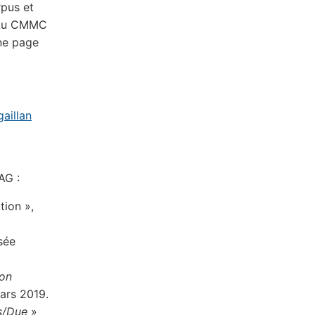
rpus et
. Au CMMC
ne page
aillan
AG :
tion »,
sée
on
ars 2019.
s/Due
»