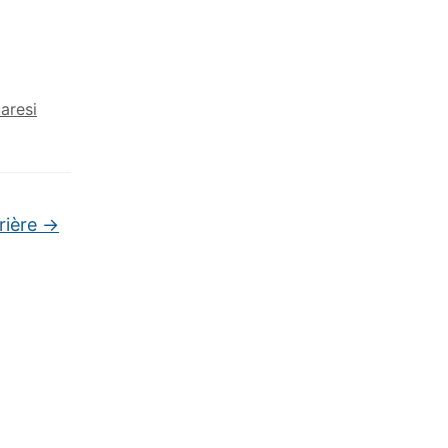
aresi
rière
→