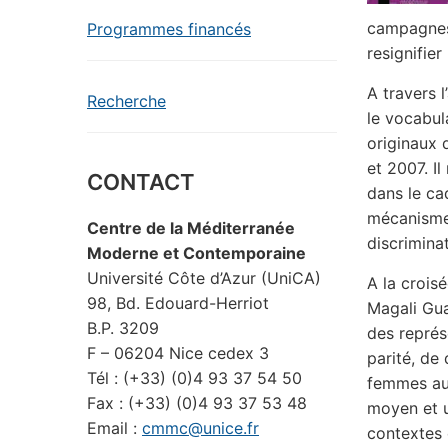
campagnes
Programmes financés
resignifier
A travers l
Recherche
le vocabul
originaux 
et 2007. I
CONTACT
dans le ca
mécanismes
Centre de la Méditerranée
discrimina
Moderne et Contemporaine
Université Côte d’Azur (UniCA)
A la croisé
98, Bd. Edouard-Herriot
Magali Gua
B.P. 3209
des représ
F – 06204 Nice cedex 3
parité, de 
Tél : (+33) (0)4 93 37 54 50
femmes aux
Fax : (+33) (0)4 93 37 53 48
moyen et un
Email :
cmmc@unice.fr
contextes 