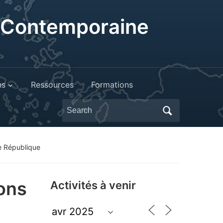
t Contemporaine
ns
Ressources
Formations
Search
for:
me République
ions
Activités à venir