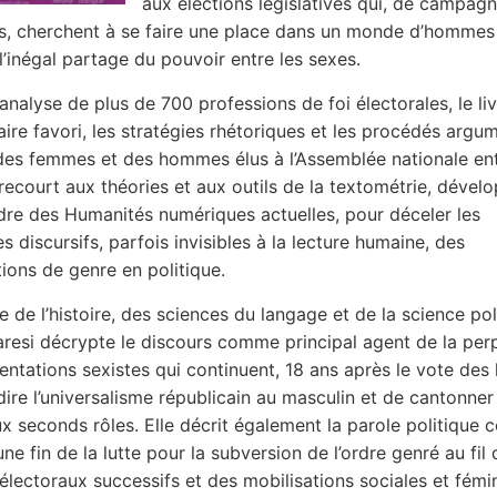
aux élections législatives qui, de campag
, cherchent à se faire une place dans un monde d’hommes 
 l’inégal partage du pouvoir entre les sexes.
’analyse de plus de 700 professions de foi électorales, le li
aire favori, les stratégies rhétoriques et les procédés argum
des femmes et des hommes élus à l’Assemblée nationale en
l recourt aux théories et aux outils de la textométrie, dével
dre des Humanités numériques actuelles, pour déceler les
 discursifs, parfois invisibles à la lecture humaine, des
tions de genre en politique.
e de l’histoire, des sciences du langage et de la science pol
resi décrypte le discours comme principal agent de la per
entations sexistes qui continuent, 18 ans après le vote des l
dire l’universalisme républicain au masculin et de cantonner
 seconds rôles. Elle décrit également la parole politique
e fin de la lutte pour la subversion de l’ordre genré au fil 
électoraux successifs et des mobilisations sociales et fémin