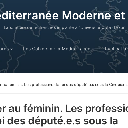
éditerranée Moderne e
Laboratoire de recherches implanté à l’Université Côte d'Azur
res
Les Cahiers de la Méditerranée
Publicatio
er au féminin. Les professions de foi des député.e.s sous la Cinquiè
er au féminin. Les profess
oi des député.e.s sous la