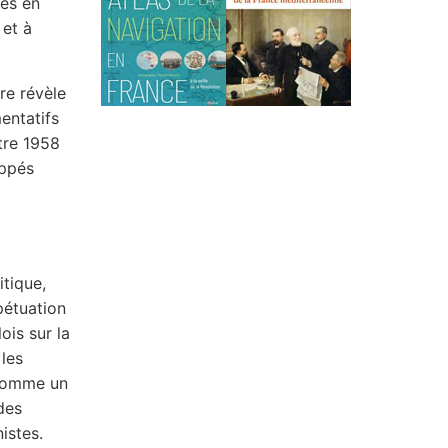
nes en
et à
vre révèle
entatifs
tre 1958
oppés
itique,
pétuation
ois sur la
 les
 comme un
des
istes.