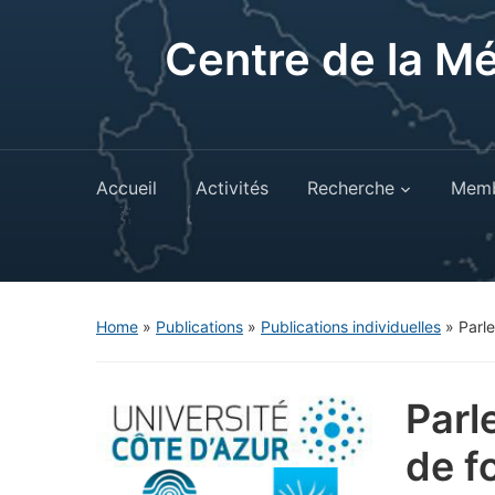
Centre de la M
Accueil
Activités
Recherche
Memb
Home
»
Publications
»
Publications individuelles
»
Parl
Parl
de f