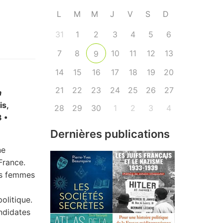
L
M
M
J
V
S
D
31
1
2
3
4
5
6
7
8
10
11
12
13
9
14
15
16
17
18
19
20
21
22
23
24
25
26
27
a
is,
28
29
30
1
2
3
4
 •
Dernières publications
ne
 France.
es femmes
olitique.
ndidates