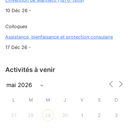
L’invention de Marinetti (1876-1909)
10 Déc 26 -
Colloques
Assistance, bienfaisance et protection consulaire
17 Déc 26 -
Activités à venir
L
M
M
J
V
S
D
27
28
30
1
2
3
29