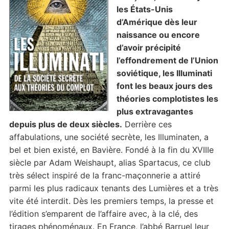
les États-Unis
d’Amérique dès leur
naissance ou encore
d’avoir précipité
l’effondrement de l’Union
soviétique, les Illuminati
font les beaux jours des
théories complotistes les
plus extravagantes
depuis plus de deux siècles.
Derrière ces
affabulations, une société secrète, les Illuminaten, a
bel et bien existé, en Bavière. Fondé à la fin du XVIIIe
siècle par Adam Weishaupt, alias Spartacus, ce club
très sélect inspiré de la franc-maçonnerie a attiré
parmi les plus radicaux tenants des Lumières et a très
vite été interdit. Dès les premiers temps, la presse et
l’édition s’emparent de l’affaire avec, à la clé, des
tirages phénoménaux. En France, l’abbé Barruel leur