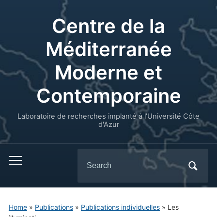
Centre de la
Méditerranée
Moderne et
Contemporaine
Laboratoire de recherches implanté à l’Université Côte
d'Azur
Search
for:
Home
»
Publications
»
Publications individuelles
»
Les