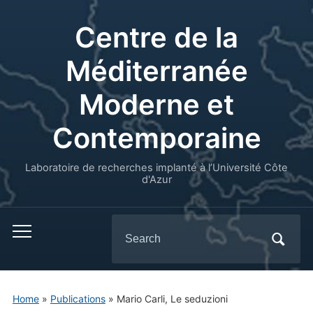
Centre de la
Méditerranée
Moderne et
Contemporaine
Laboratoire de recherches implanté à l’Université Côte
d'Azur
Search
for:
Home
»
Publications
»
Mario Carli, Le seduzioni