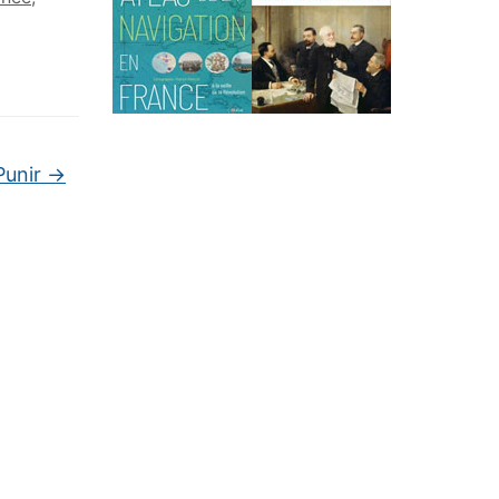
Punir
→