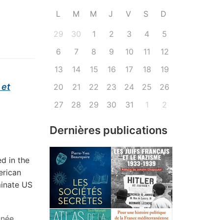
L
M
M
J
V
S
D
29
30
1
2
3
4
5
6
7
8
9
10
11
12
13
14
15
16
17
18
19
 et
20
21
22
23
24
25
26
27
28
29
30
31
1
2
Dernières publications
d in the
erican
minate US
anée
,