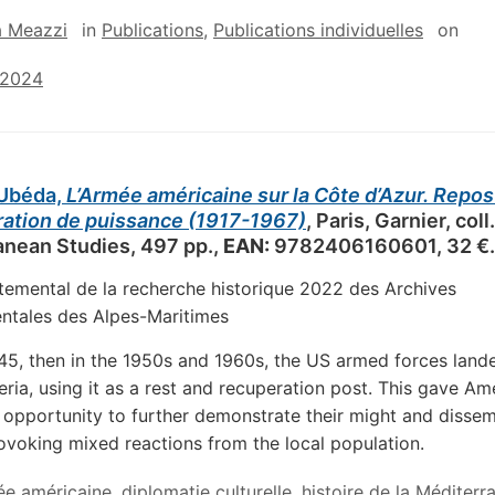
a Meazzi
in
Publications
,
Publications individuelles
on
 2024
 Ubéda,
L’Armée américaine sur la Côte d’Azur. Repos
ation de puissance (1917-1967)
, Paris, Garnier, coll.
anean Studies, 497 pp.,
EAN:
9782406160601, 32 €.
temental de la recherche historique 2022 des Archives
ntales des Alpes-Maritimes
945, then in the 1950s and 1960s, the US armed forces lande
eria, using it as a rest and recuperation post. This gave Am
 opportunity to further demonstrate their might and disse
rovoking mixed reactions from the local population.
ée américaine
,
diplomatie culturelle
,
histoire de la Méditerr