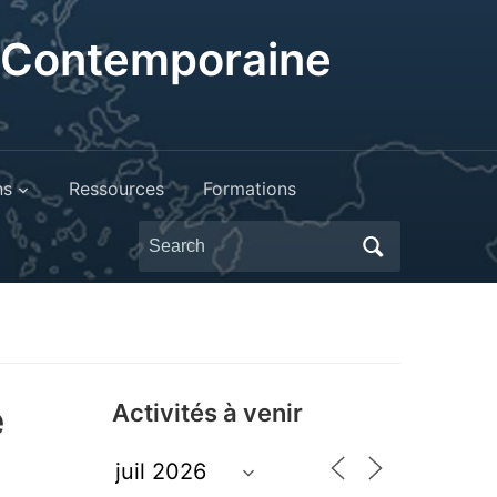
t Contemporaine
ns
Ressources
Formations
Search
for:
e
Activités à venir