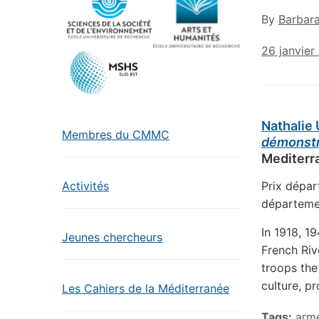
By
Barbar
26 janvier
Nathalie
Membres du CMMC
démonstr
Mediterr
Prix dépar
Activités
départeme
In 1918, 1
Jeunes chercheurs
French Riv
troops the
culture, p
Les Cahiers de la Méditerranée
Tags:
arm