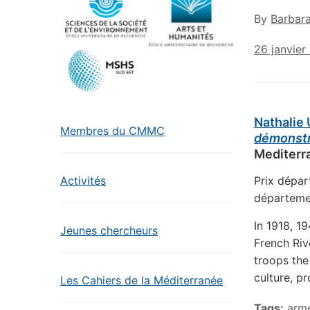
By
Barbar
26 janvier
Nathalie
Membres du CMMC
démonstr
Mediterr
Prix dépar
Activités
départeme
In 1918, 1
Jeunes chercheurs
French Riv
troops the
culture, p
Les Cahiers de la Méditerranée
Tags:
arm