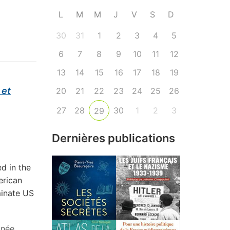
L
M
M
J
V
S
D
30
31
1
2
3
4
5
6
7
8
9
10
11
12
13
14
15
16
17
18
19
 et
20
21
22
23
24
25
26
27
28
30
1
2
3
29
Dernières publications
d in the
erican
minate US
anée
,