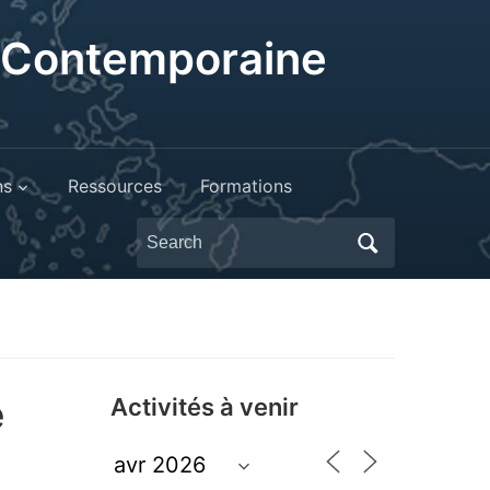
t Contemporaine
ns
Ressources
Formations
Search
for:
e
Activités à venir