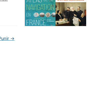
Punir
→