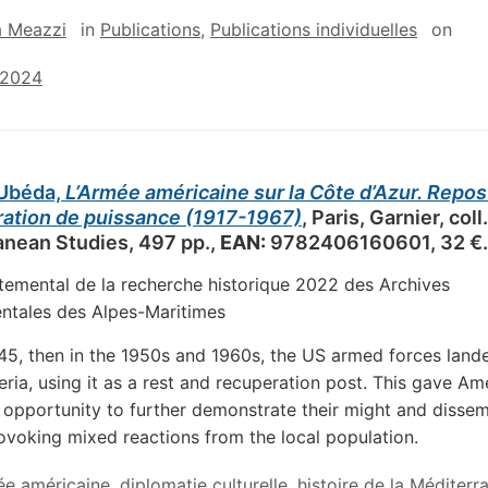
a Meazzi
in
Publications
,
Publications individuelles
on
 2024
 Ubéda,
L’Armée américaine sur la Côte d’Azur. Repos
ation de puissance (1917-1967)
, Paris, Garnier, coll.
anean Studies, 497 pp.,
EAN:
9782406160601, 32 €.
temental de la recherche historique 2022 des Archives
ntales des Alpes-Maritimes
945, then in the 1950s and 1960s, the US armed forces lande
eria, using it as a rest and recuperation post. This gave Am
 opportunity to further demonstrate their might and disse
rovoking mixed reactions from the local population.
ée américaine
,
diplomatie culturelle
,
histoire de la Méditerr