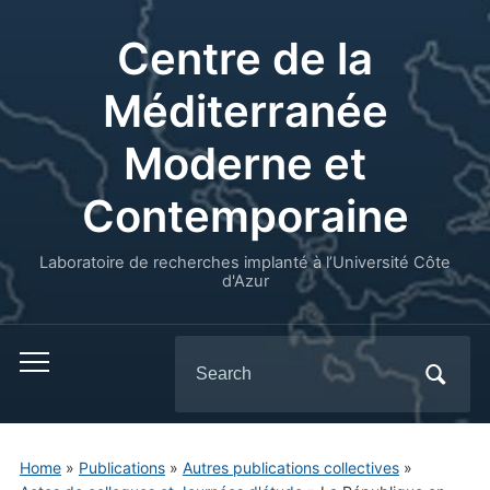
Centre de la
Méditerranée
Moderne et
Contemporaine
Laboratoire de recherches implanté à l’Université Côte
d'Azur
Search
for:
Home
»
Publications
»
Autres publications collectives
»