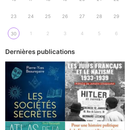
23
24
25
26
27
28
29
1
2
3
4
5
6
30
Dernières publications