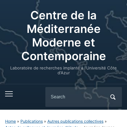
Centre de la
Méditerranée
Moderne et
Contemporaine
Laboratoire de recherches implanté à l’Université Côte
d'Azur
Search
for:
Home
»
Publications
»
Autres publications collectives
»