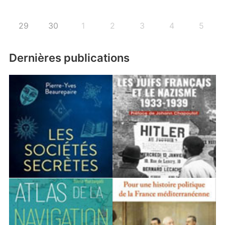
29
30
1
2
3
4
5
Dernières publications