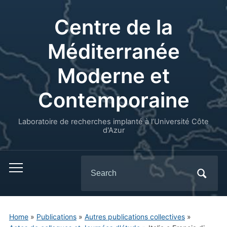
Centre de la
Méditerranée
Moderne et
Contemporaine
Laboratoire de recherches implanté à l’Université Côte
d'Azur
Search
for:
Home
»
Publications
»
Autres publications collectives
»