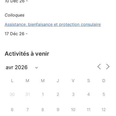
10 Déc 26 -
Colloques
Assistance, bienfaisance et protection consulaire
17 Déc 26 -
Activités à venir
L
M
M
J
V
S
D
30
31
1
2
3
4
5
6
7
8
9
10
11
12