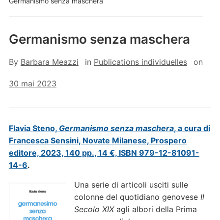
Germanismo senza maschera
Germanismo senza maschera
By
Barbara Meazzi
in
Publications individuelles
on
30 mai 2023
Flavia Steno,
Germanismo senza maschera
, a cura di
Francesca Sensini, Novate Milanese, Prospero
editore, 2023, 140 pp., 14 €, ISBN 979-12-81091-
14-6
.
Una serie di articoli usciti sulle
colonne del quotidiano genovese
Il
Secolo XIX
agli albori della Prima