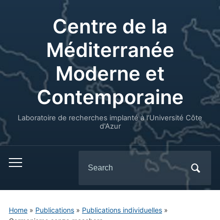
Centre de la
Méditerranée
Moderne et
Contemporaine
Laboratoire de recherches implanté à l’Université Côte
d'Azur
Search
for:
Home
»
Publications
»
Publications individuelles
»