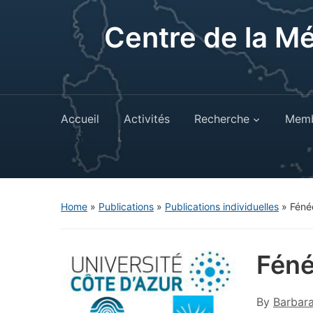
Centre de la M
Accueil
Activités
Recherche
Memb
Home
»
Publications
»
Publications individuelles
»
Fénéo
Féné
By
Barbar