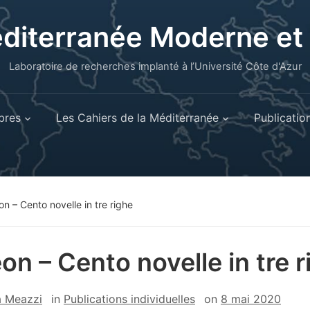
éditerranée Moderne e
Laboratoire de recherches implanté à l’Université Côte d'Azur
res
Les Cahiers de la Méditerranée
Publicatio
n – Cento novelle in tre righe
on – Cento novelle in tre r
a Meazzi
in
Publications individuelles
on
8 mai 2020