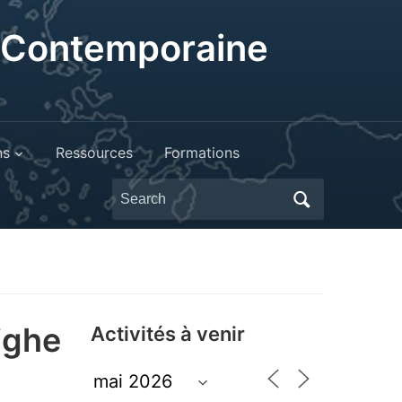
t Contemporaine
ns
Ressources
Formations
Search
for:
ighe
Activités à venir