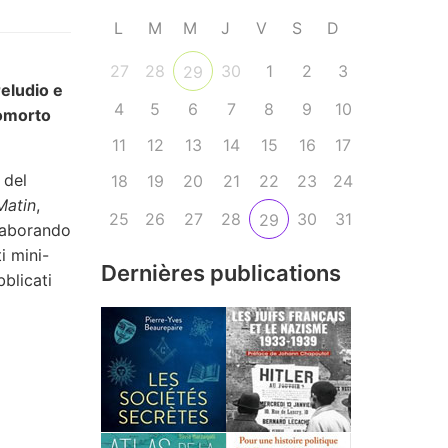
L
M
M
J
V
S
D
27
28
30
1
2
3
29
eludio e
4
5
6
7
8
9
10
bomorto
11
12
13
14
15
16
17
 del
18
19
20
21
22
23
24
Matin
,
25
26
27
28
30
31
29
elaborando
i mini-
Dernières publications
bblicati