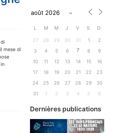
L
M
M
J
V
S
D
27
28
29
30
31
1
2
 di
l mese di
7
3
4
5
6
8
9
pose
10
11
12
13
14
15
16
 in
17
18
19
20
21
22
23
24
25
26
27
28
29
30
31
1
2
3
4
5
6
Dernières publications