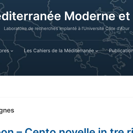
éditerranée Moderne e
Laboratoire de recherches implanté à l’Université Côte d'Azur
res
Les Cahiers de la Méditerranée
Publicatio
ignes
on – Cento novelle in tre r