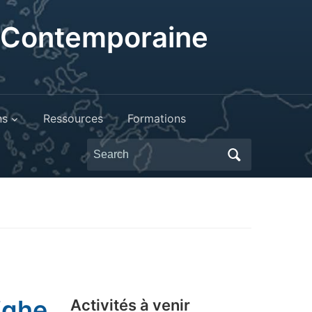
t Contemporaine
ns
Ressources
Formations
Search
for:
ighe
Activités à venir