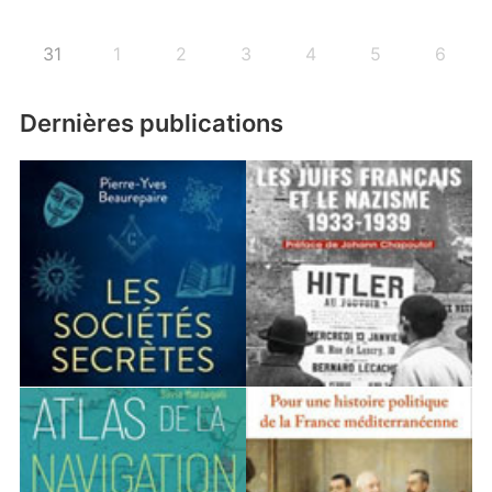
31
1
2
3
4
5
6
Dernières publications