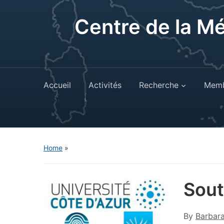
Centre de la M
Accueil
Activités
Recherche
Memb
Home
»
Sout
By
Barbar