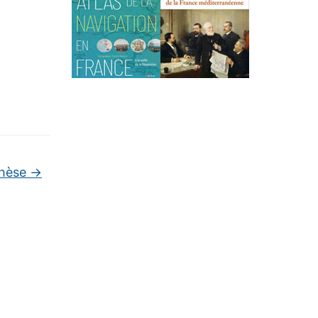
thèse
→