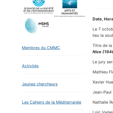
Date, Hora
Le 7 octob
lieu la so
Titre de la
Membres du CMMC
Nice
(194
Le jury se
Activités
Mathieu Fl
Xavier Hue
Jeunes chercheurs
Jean-Paul 
Nathalie R
Les Cahiers de la Méditerranée
Loïc Vadel