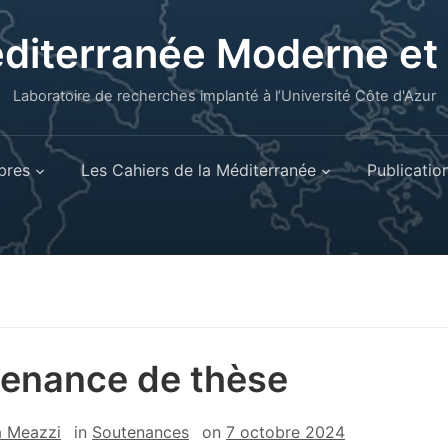
éditerranée Moderne e
Laboratoire de recherches implanté à l’Université Côte d'Azur
res
Les Cahiers de la Méditerranée
Publicatio
enance de thèse
a Meazzi
in
Soutenances
on
7 octobre 2024