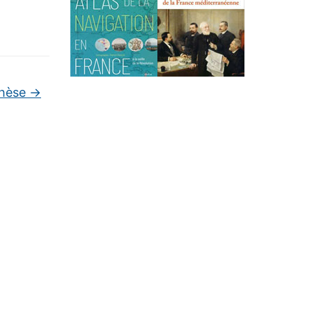
thèse
→