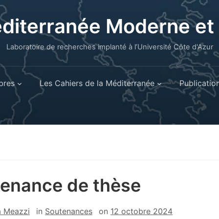
éditerranée Moderne e
Laboratoire de recherches implanté à l’Université Côte d'Azur
res
Les Cahiers de la Méditerranée
Publicatio
enance de thèse
a Meazzi
in
Soutenances
on
12 octobre 2024