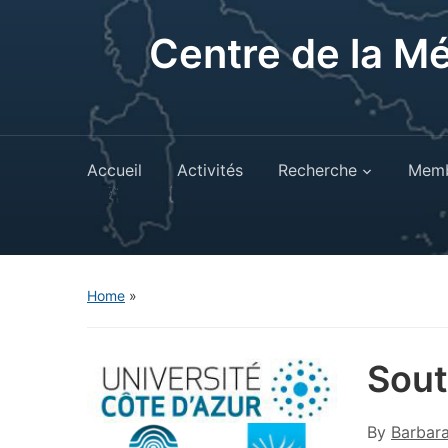
Centre de la M
Accueil
Activités
Recherche
Memb
Home
»
Sout
By
Barbar