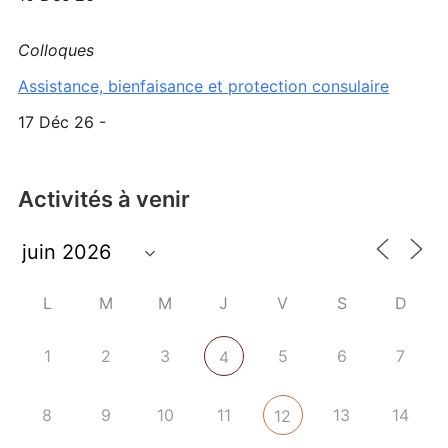
Colloques
Assistance, bienfaisance et protection consulaire
17 Déc 26 -
Activités à venir
L
M
M
J
V
S
D
1
2
3
5
6
7
4
8
9
10
11
13
14
12