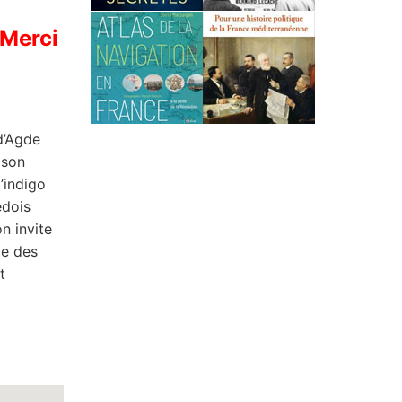
 Merci
d’Agde
ison
’indigo
édois
n invite
ce des
t