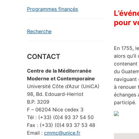
Programmes financés
L’évén
pour v
Recherche
En 1755, l
CONTACT
alors qu’i
contenant 
Centre de la Méditerranée
du Guatema
Moderne et Contemporaine
naviguant 
Université Côte d’Azur (UniCA)
à renouer 
98, Bd. Edouard-Herriot
échanges a
B.P. 3209
participé.
F – 06204 Nice cedex 3
Tél : (+33) (0)4 93 37 54 50
Fax : (+33) (0)4 93 37 53 48
Email :
cmmc@unice.fr