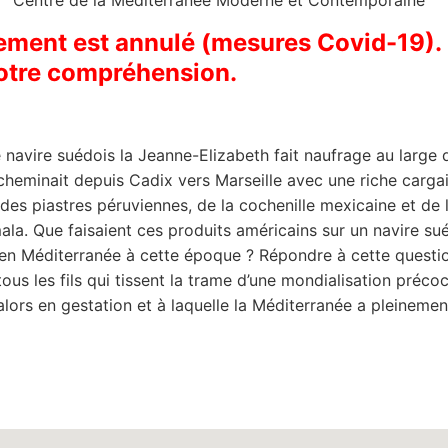
Centre de la Méditerranée Moderne et Contemporaine
ement est annulé (mesures Covid-19).
otre compréhension.
e navire suédois la Jeanne-Elizabeth fait naufrage au large 
l cheminait depuis Cadix vers Marseille avec une riche carga
des piastres péruviennes, de la cochenille mexicaine et de l
la. Que faisaient ces produits américains sur un navire su
en Méditerranée à cette époque ? Répondre à cette questio
tous les fils qui tissent la trame d’une mondialisation préco
lors en gestation et à laquelle la Méditerranée a pleinemen