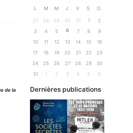
L
M
M
J
V
S
D
27
28
29
30
31
1
2
6
3
4
5
7
8
9
10
11
12
13
14
15
16
17
18
19
20
21
22
23
24
25
26
27
28
29
30
31
1
2
3
4
5
6
Dernières publications
e de la