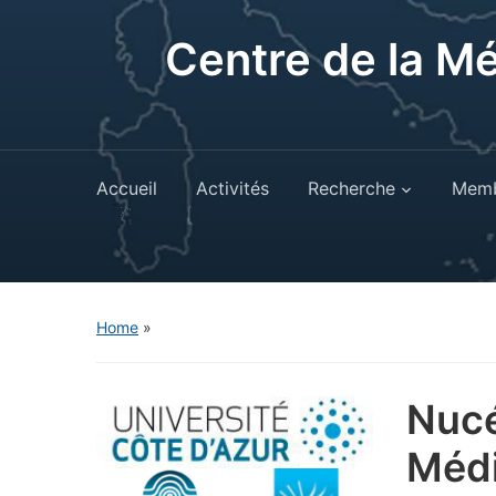
Centre de la M
Accueil
Activités
Recherche
Memb
Home
»
Nucé
Médi