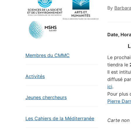
By
Barbar
Date, Hora
L
Membres du CMMC
Le prochain
tiendra le
Il est intit
Activités
diffusé pa
ici
.
Pour plus
Jeunes chercheurs
Pierre Dar
Les Cahiers de la Méditerranée
Carte non 