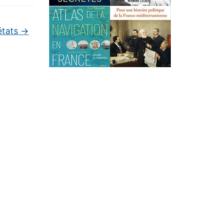
états
→