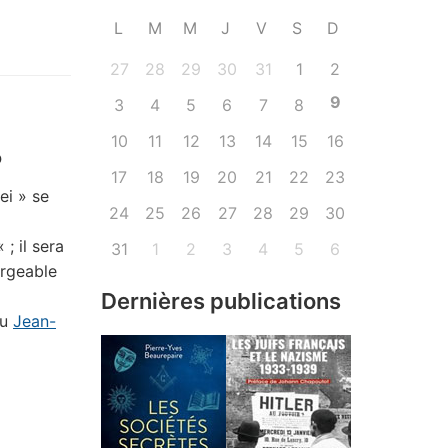
L
M
M
J
V
S
D
27
28
29
30
31
1
2
9
3
4
5
6
7
8
10
11
12
13
14
15
16
o
17
18
19
20
21
22
23
ei » se
24
25
26
27
28
29
30
« ; il sera
31
1
2
3
4
5
6
argeable
Dernières publications
u
Jean-