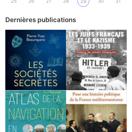
25
26
27
28
30
31
29
Dernières publications