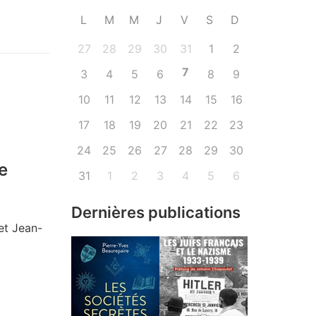
L
M
M
J
V
S
D
27
28
29
30
31
1
2
7
3
4
5
6
8
9
10
11
12
13
14
15
16
17
18
19
20
21
22
23
24
25
26
27
28
29
30
e
31
1
2
3
4
5
6
Dernières publications
et Jean-