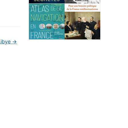
 Libye
→