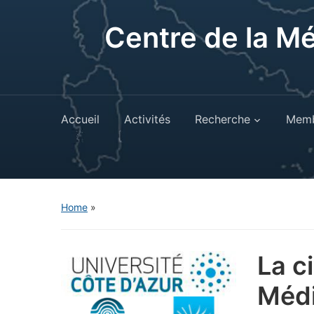
Centre de la M
Accueil
Activités
Recherche
Memb
Home
»
La c
Médi