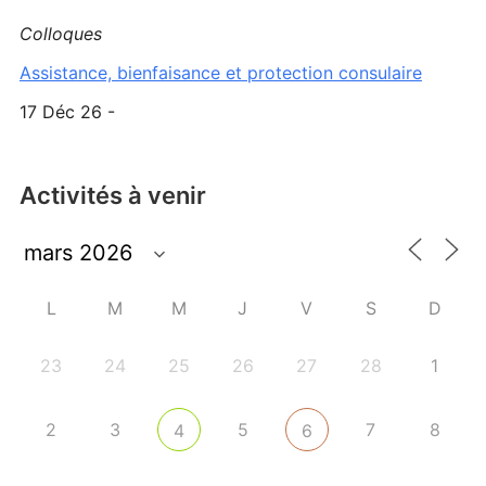
Colloques
Assistance, bienfaisance et protection consulaire
17 Déc 26 -
Activités à venir
L
M
M
J
V
S
D
23
24
25
26
27
28
1
2
3
5
7
8
4
6