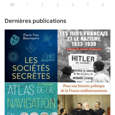
31
1
2
3
4
5
6
Dernières publications