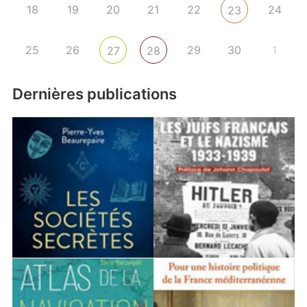
18
19
20
21
22
24
23
25
26
29
30
1
27
28
Dernières publications