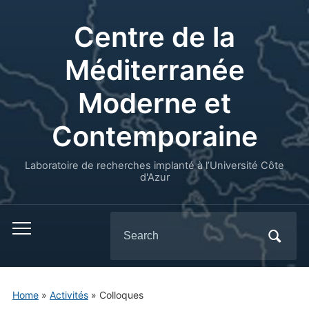
Centre de la
Méditerranée
Moderne et
Contemporaine
Laboratoire de recherches implanté à l’Université Côte
d'Azur
Search
for:
Home
»
Activités
»
Colloques