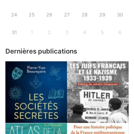
24
25
26
27
28
29
30
31
1
2
3
4
5
6
Dernières publications