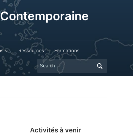
t Contemporaine
ns
Ressources
Formations
Search
for:
Activités à venir