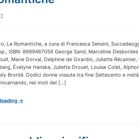
21
ro, Le Romantiche, a cura di Francesca Sensini, Succedeoggi
 pp., ISBN: 8899467056 George Sand, Marceline Desbordes
oult, Marie Dorval, Delphine de Girardin, Juliette Récamier,
erg, Évelyne Hanska, Juliette Drouet, Louise Colet, Alpho
mily Brontë. Dodici donne vissute tra fine Settecento e metà
incarnando, nei moti del […]
Reading →