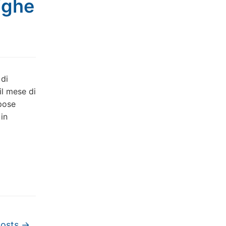
ighe
 di
l mese di
pose
 in
posts
→