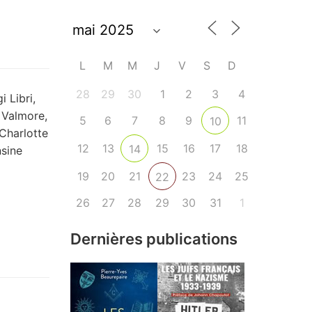
L
M
M
J
V
S
D
28
29
30
1
2
3
4
 Libri,
 Valmore,
5
6
7
8
9
11
10
 Charlotte
12
13
15
16
17
18
14
nsine
19
20
21
23
24
25
22
26
27
28
29
30
31
1
Dernières publications