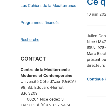
Ce q
Les Cahiers de la Méditerranée
10 juin 20
Programmes financés
Julien Cont
Recherche
Nice (1847
ISBN: 978-
Marc Bloch 
CONTACT
présent ou
directeurs
Centre de la Méditerranée
Moderne et Contemporaine
Continue 
Université Côte d’Azur (UniCA)
98, Bd. Edouard-Herriot
B.P. 3209
F – 06204 Nice cedex 3
Tél : (+33) (0)4 93 37 54 50