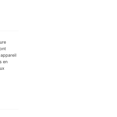
ture
ont
appareil
s en
aux