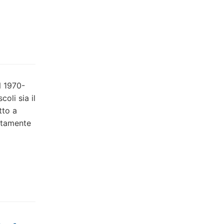
N 1970-
oli sia il
tto a
lutamente