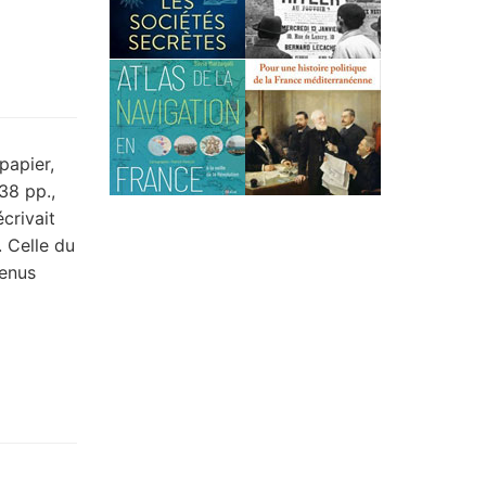
papier,
38 pp.,
crivait
. Celle du
venus