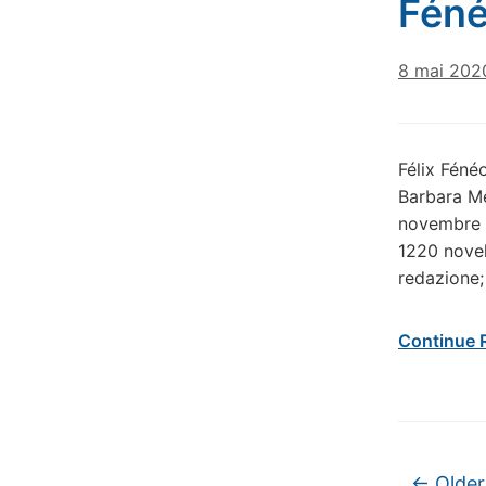
Féné
8 mai 202
Félix Féné
Barbara Me
novembre d
1220 novel
redazione;
Continue 
Post na
←
Older