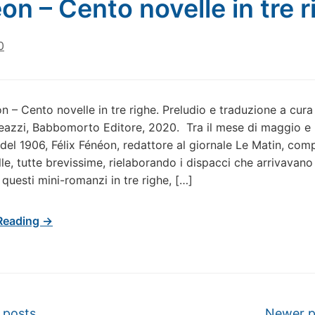
on – Cento novelle in tre r
0
on – Cento novelle in tre righe. Preludio e traduzione a cura
azzi, Babbomorto Editore, 2020. Tra il mese di maggio e i
el 1906, Félix Fénéon, redattore al giornale Le Matin, com
le, tutte brevissime, rielaborando i dispacci che arrivavano
 questi mini-romanzi in tre righe, […]
Reading →
vigation
 posts
Newer 