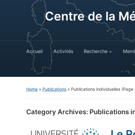
Centre de la M
Accueil
Activités
Recherche
Memb
Home
»
Publications
» Publications individuelles
(Page 
Category Archives:
Publications i
Le R