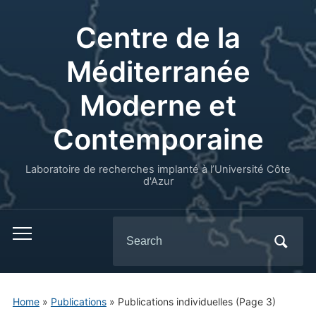
Centre de la
Méditerranée
Moderne et
Contemporaine
Laboratoire de recherches implanté à l’Université Côte
d'Azur
Search
for:
Home
»
Publications
» Publications individuelles
(Page 3)