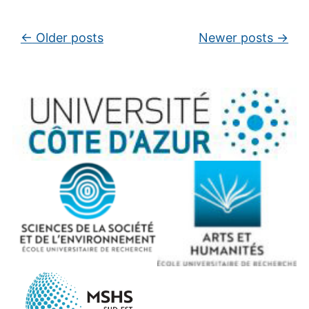
Post navigation
←
Older posts
Newer posts
→