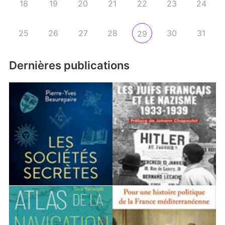
18
19
20
21
22
23
24
25
26
27
28
30
31
29
Dernières publications