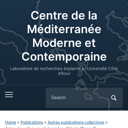
Centre de la
Méditerranée
Moderne et
Contemporaine
Laboratoire de recherches implanté à l’Université Côte
d'Azur
Search
for:
Home
»
Publications
»
Autres publications collectives
»