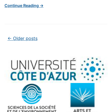
Continue Reading →
Post navigation
←
Older posts