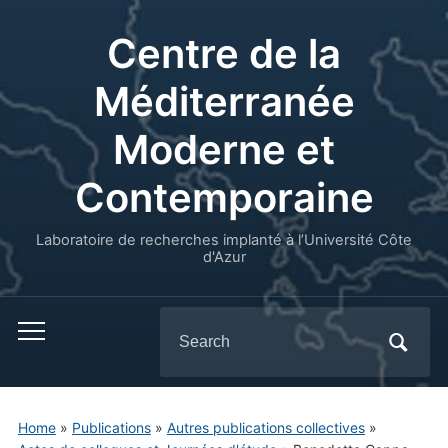
Centre de la
Méditerranée
Moderne et
Contemporaine
Laboratoire de recherches implanté à l’Université Côte
d'Azur
Search
for:
Home
»
Publications
»
Autres publications collectives
»