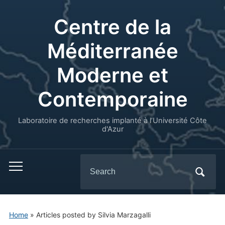
Centre de la
Méditerranée
Moderne et
Contemporaine
Laboratoire de recherches implanté à l’Université Côte
d'Azur
Search
for:
Home
»
Articles posted by Silvia Marzagalli