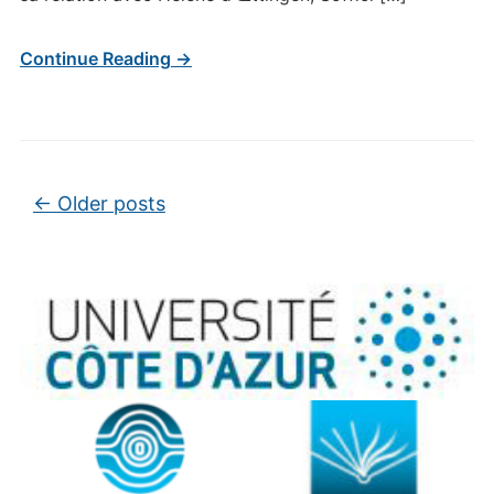
Continue Reading →
Post navigation
←
Older posts