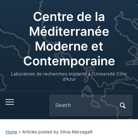
Centre de la
Méditerranée
Moderne et
Contemporaine
Laboratoire de recherches implanté à l’Université Côte
d'Azur
Search
for:
Home
»
Articles posted by Silvia Marzagalli