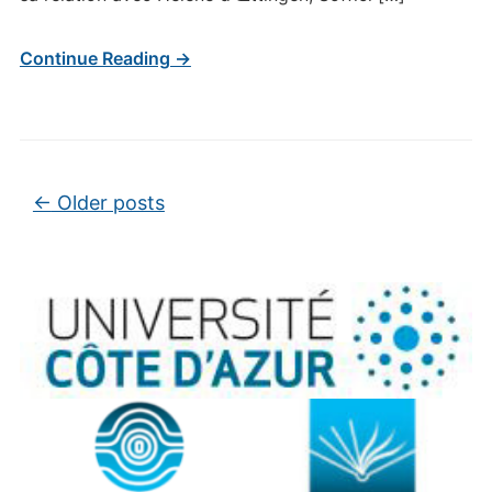
Continue Reading →
Post navigation
←
Older posts