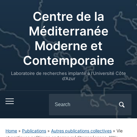
Centre de la
Méditerranée
Moderne et
Contemporaine
Laboratoire de recherches implanté à l’Université Côte
d'Azur
Search
for:
Home
»
Publications
»
Autres publications collectives
»
Vie