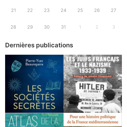
21
22
23
24
25
26
27
28
29
30
31
1
2
3
Dernières publications