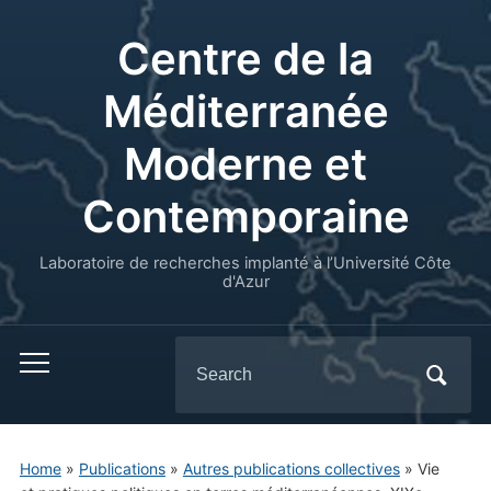
Centre de la
Méditerranée
Moderne et
Contemporaine
Laboratoire de recherches implanté à l’Université Côte
d'Azur
Search
for:
Home
»
Publications
»
Autres publications collectives
»
Vie