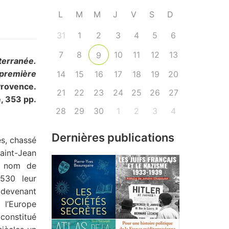
L
M
M
J
V
S
D
31
1
2
3
4
5
6
7
8
10
11
12
13
9
erranée.
 première
14
15
16
17
18
19
20
Provence.
21
22
23
24
25
26
27
e, 353 pp.
28
29
30
1
2
3
4
Dernières publications
es, chassé
Saint-Jean
e nom de
1530 leur
 devenant
 l’Europe
constitué