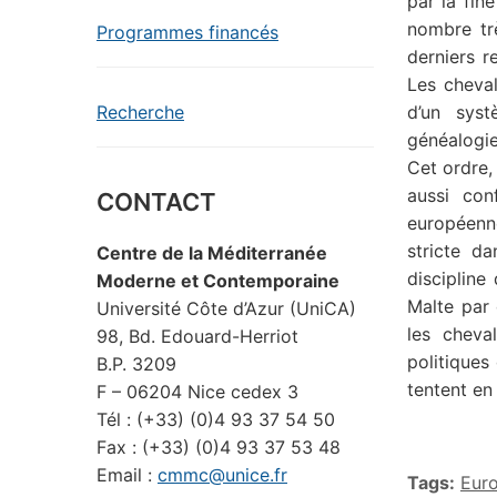
par la fin
nombre tr
Programmes financés
derniers r
Les cheval
d’un syst
Recherche
généalogie
Cet ordre,
aussi con
CONTACT
européenne
stricte d
Centre de la Méditerranée
discipline
Moderne et Contemporaine
Malte par 
Université Côte d’Azur (UniCA)
les cheva
98, Bd. Edouard-Herriot
politiques
B.P. 3209
tentent en
F – 06204 Nice cedex 3
Tél : (+33) (0)4 93 37 54 50
Fax : (+33) (0)4 93 37 53 48
Email :
cmmc@unice.fr
Tags:
Eur