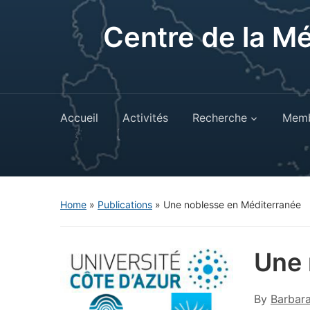
Centre de la M
Accueil
Activités
Recherche
Memb
Home
»
Publications
»
Une noblesse en Méditerranée
Une 
By
Barbar