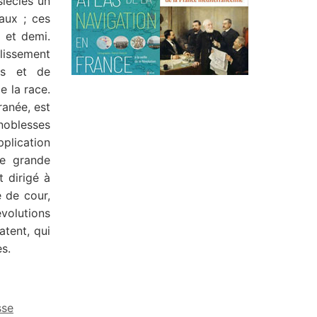
siècles un
aux ; ces
 et demi.
blissement
res et de
e la race.
ranée, est
noblesses
pplication
ne grande
 dirigé à
 de cour,
volutions
atent, qui
s.
sse