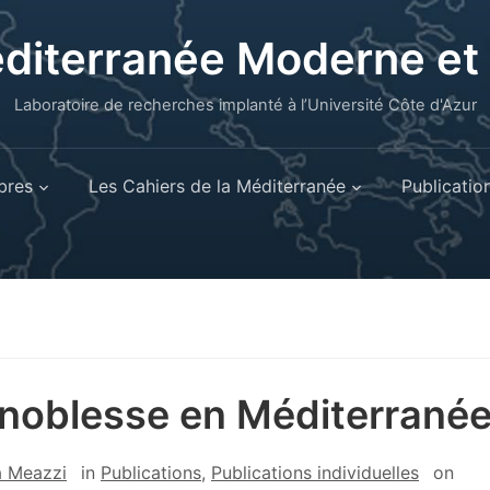
éditerranée Moderne e
Laboratoire de recherches implanté à l’Université Côte d'Azur
res
Les Cahiers de la Méditerranée
Publicatio
noblesse en Méditerrané
a Meazzi
in
Publications
,
Publications individuelles
on