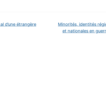
al d’une étrangère
Minorités, identités rég
et nationales en guer