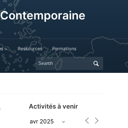
t Contemporaine
ns
Ressources
Formations
Search
for:
e
Activités à venir