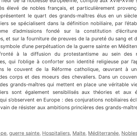
e fleur de la noblesse européenne, compte aux XVIe-XVIIe 
ès élevé de nobles français, et particulièrement provenç
eprésentent le quart des grands-maîtres élus en un siècle
iers se spécialisent dans la définition nobiliaire, par l’éta
ème d’admissions fondé sur la constitution d’écritu
s, et sur la fourniture de preuves de la pureté du sang et d
 symbole d’une perpétuation de la guerre sainte en Méditer
fronté à la diffusion du protestantisme au sein des 
s, qui l’oblige à conforter son identité religieuse par l’a
ans le couvent de la Réforme catholique, œuvrant à u
 des corps et des moeurs des chevaliers. Dans un couvent
des grands-maîtres qui mettent en place une véritable vie
liers sont également sensibilisés aux théories et aux é
 qui s’observent en Europe : des conjurations nobiliaires écl
 vain de résister aux ambitions princières des grands-maître
ope
,
guerre sainte
,
Hospitaliers
,
Malte
,
Méditerranée
,
Noble