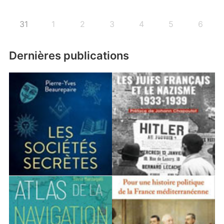
31
1
2
3
4
5
6
Dernières publications