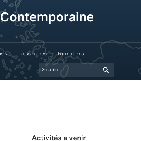
t Contemporaine
ns
Ressources
Formations
Search
for:
Activités à venir