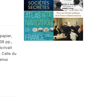
papier,
38 pp.,
crivait
. Celle du
venus