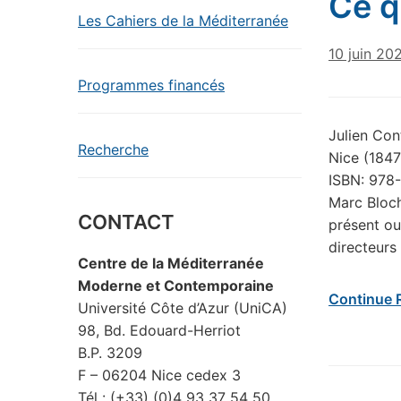
Ce q
Les Cahiers de la Méditerranée
10 juin 20
Programmes financés
Julien Cont
Recherche
Nice (1847
ISBN: 978-
Marc Bloch 
CONTACT
présent ou
directeurs
Centre de la Méditerranée
Moderne et Contemporaine
Continue 
Université Côte d’Azur (UniCA)
98, Bd. Edouard-Herriot
B.P. 3209
F – 06204 Nice cedex 3
Tél : (+33) (0)4 93 37 54 50