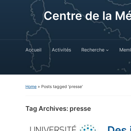
Centre de la M
Accueil
Activités
Recherche
Memb
Home
»
Posts tagged 'presse'
Tag Archives:
presse
Des 