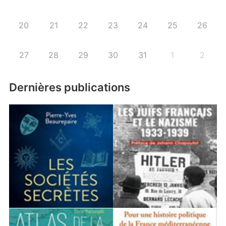
20
21
22
23
24
25
26
27
28
29
30
31
1
2
Dernières publications