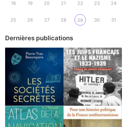
18
19
20
21
22
23
24
25
26
27
28
30
31
29
Dernières publications