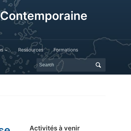
t Contemporaine
ns
Ressources
Formations
Search
for:
se,
Activités à venir