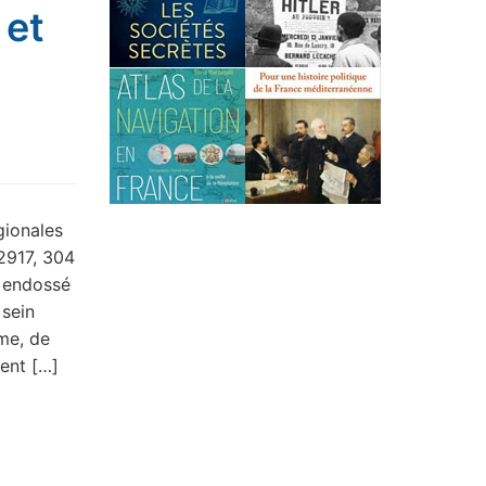
 et
égionales
 2917, 304
 endossé
 sein
me, de
sent […]