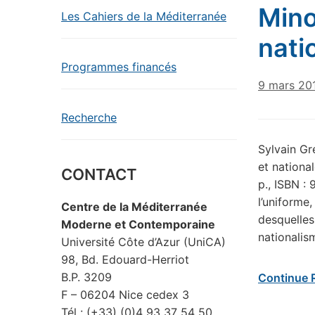
Mino
Les Cahiers de la Méditerranée
nati
Programmes financés
9 mars 20
Recherche
Sylvain Gre
et nationa
CONTACT
p., ISBN 
l’uniforme
Centre de la Méditerranée
desquelles
Moderne et Contemporaine
nationalis
Université Côte d’Azur (UniCA)
98, Bd. Edouard-Herriot
B.P. 3209
Continue 
F – 06204 Nice cedex 3
Tél : (+33) (0)4 93 37 54 50