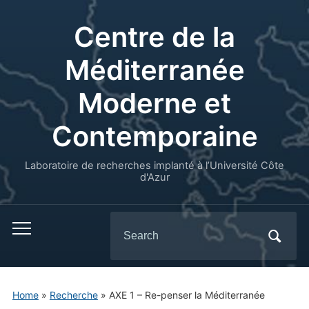
Centre de la
Méditerranée
Moderne et
Contemporaine
Laboratoire de recherches implanté à l’Université Côte
d'Azur
Search
for:
Home
»
Recherche
»
AXE 1 – Re-penser la Méditerranée