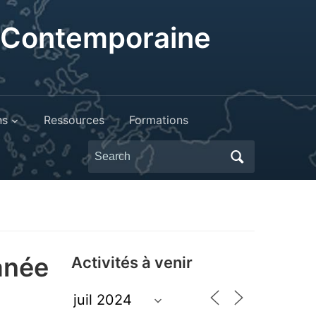
t Contemporaine
ns
Ressources
Formations
Search
for:
anée
Activités à venir