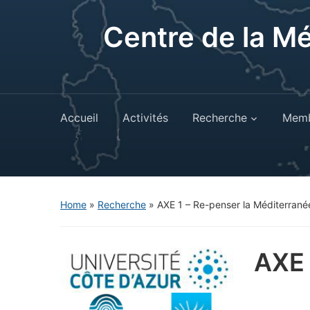
Centre de la M
Accueil
Activités
Recherche
Memb
Home
»
Recherche
»
AXE 1 – Re-penser la Méditerrané
AXE 