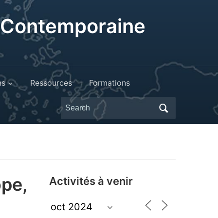
t Contemporaine
ns
Ressources
Formations
Search
for:
ope,
Activités à venir