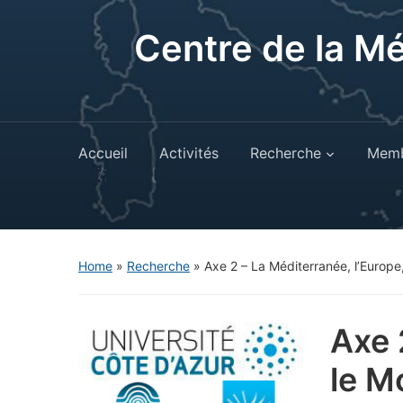
Centre de la M
Accueil
Activités
Recherche
Memb
Home
»
Recherche
»
Axe 2 – La Méditerranée, l’Europe
Axe 
le M