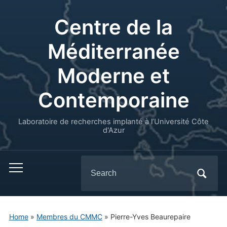
Centre de la
Méditerranée
Moderne et
Contemporaine
Laboratoire de recherches implanté à l’Université Côte
d'Azur
Search
for:
Home
»
Membres du CMMC
»
Pierre-Yves Beaurepaire