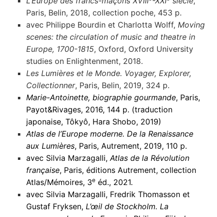
L’Europe des francs-maçons XVIII
-XXI
siècle
,
Paris, Belin, 2018, collection poche, 453 p.
avec Philippe Bourdin et Charlotta Wolff,
Moving
scenes: the circulation of music and theatre in
Europe, 1700-1815
, Oxford, Oxford University
studies on Enlightenment, 2018.
Les Lumières et le Monde. Voyager, Explorer,
Collectionner
, Paris, Belin, 2019, 324 p.
Marie-Antoinette, biographie gourmande
, Paris,
Payot&Rivages, 2016, 144 p. (traduction
japonaise, Tôkyô, Hara Shobo, 2019)
Atlas de l’Europe moderne. De la Renaissance
aux Lumières
, Paris, Autrement, 2019, 110 p.
avec Silvia Marzagalli,
Atlas de la Révolution
française
, Paris, éditions Autrement, collection
e
Atlas/Mémoires, 3
éd., 2021.
avec Silvia Marzagalli, Fredrik Thomasson et
Gustaf Fryksen,
L’œil de Stockholm. La