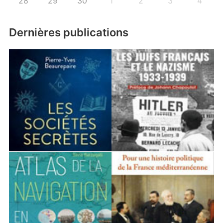
28
29
30
1
2
3
4
Dernières publications